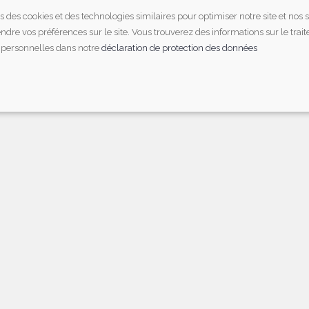
s des cookies et des technologies similaires pour optimiser notre site et nos s
dre vos préférences sur le site. Vous trouverez des informations sur le trai
personnelles dans notre
déclaration de protection des données