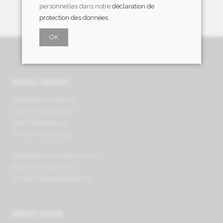
personnelles dans notre
déclaration de
protection des données
OK
ADRESSE LENZBURG
Mobilezero Lenzburg
VIVA TV Sport GmbH
Bahnhofstrasse 29
CH-5600 Lenzburg
Téléphone +41 62 891 66 00
Fax +41 62 891 63 64
E-mail
info@mobilezero.ch
ADRESSE WOHLEN