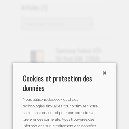
Articles
(1)
Samsung Galaxy A25
5G Dual-SIM, 128GB,
6.0GB RAM, Schwarz
(SM-A256BZKDEUE)
Cookies et protection des
données
CHF 279.00
Nous utilisons des cookies et des
technologies similaires pour optimiser notre
site et nos services et pour comprendre vos
préférences sur le site. Vous trouverez des
informations sur le traitement des données