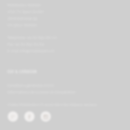
Mobilezero Wohlen
VIVA TV Sport GmbH
Zentralstrasse 39
CH-5610 Wohlen
Téléphone +41 62 891 66 00
Fax +41 62 891 63 64
E-mail
info@mobilezero.ch
CGV & LIVRAISON
Conditions générales (CGV)
Informations de livraison et d'expédition
Visitez Mobilezero.ch aussi dans les réseaux sociaux :