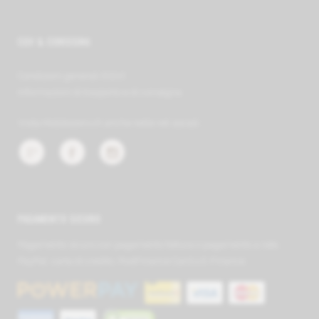
CGV & CONSEGNA
Condizioni generali (CGV)
Informazioni di trasporto e di consegna
Visita Mobilezero.ch anche nelle reti sociali:
PAGAMENTO SICURO
Pagamento sicuro con pagamento fattura o pagamento a rate,
PayPal, carta di credito, PostFinance Card o E-Finance.