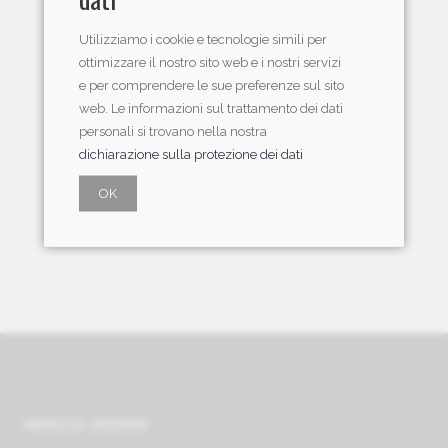
(2022), Wi-Fi, 64GB,
Space Grau
Utilizziamo i cookie e tecnologie simili per
ottimizzare il nostro sito web e i nostri servizi
(MM9C3TY/A)
e per comprendere le sue preferenze sul sito
web. Le informazioni sul trattamento dei dati
CHF 649.00
personali si trovano nella nostra
dichiarazione sulla protezione dei dati
OK
INDIRIZZO LENZBURG