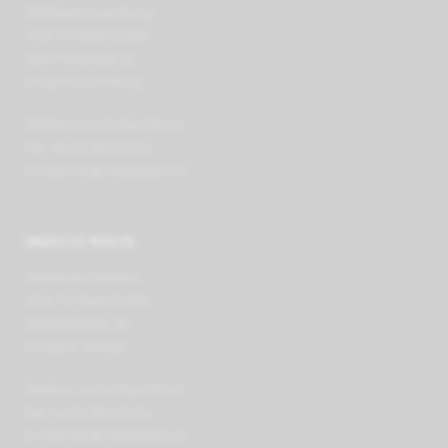
Mobilezero Lenzburg
VIVA TV Sport GmbH
Bahnhofstrasse 29
CH-5600 Lenzburg
Telefono +41 62 891 66 00
Fax +41 62 891 63 64
E-mail
info@mobilezero.ch
INDIRIZZO WOHLEN
Mobilezero Wohlen
VIVA TV Sport GmbH
Zentralstrasse 39
CH-5610 Wohlen
Telefono +41 62 891 66 00
Fax +41 62 891 63 64
E-mail
info@mobilezero.ch