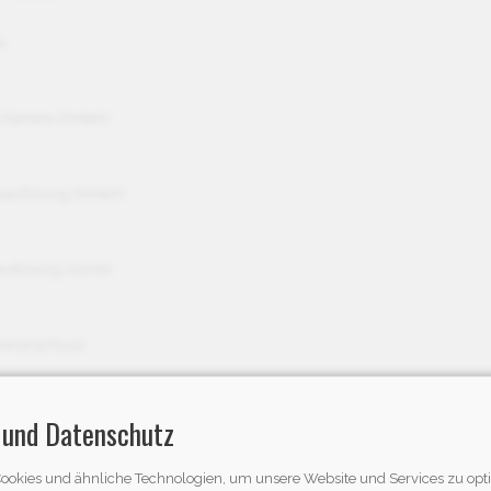
ra:
 Kamera (hinten):
auflösung (hinten):
uflösung (vorne):
reranschluss:
 und Datenschutz
sor:
 1580
ookies und ähnliche Technologien, um unsere Website und Services zu opt