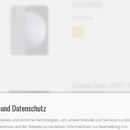
S711BZPDEUE)
CHF 578.95
Samsung Galaxy S23 FE, 2
S711BZAGEUE)
 und Datenschutz
CHF 674.60
ookies und ähnliche Technologien, um unsere Website und Services zu opt
ferenzen auf der Website zu verstehen. Informationen zur Bearbeitung von