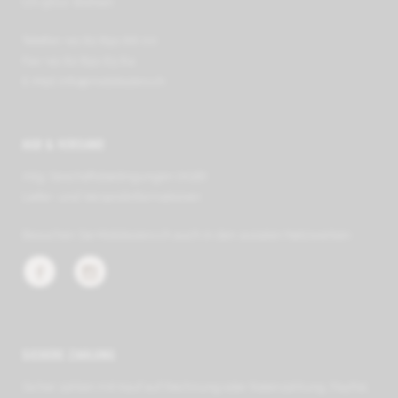
CH-5610 Wohlen
Telefon +41 62 891 66 00
Fax +41 62 891 63 64
E-Mail
info@mobilezero.ch
AGB & VERSAND
Allg. Geschäfts­be­ding­ungen (AGB)
Liefer- und Ver­sand­in­for­ma­tionen
Besuchen Sie Mobilezero.ch auch in den sozialen Netzwerken:
SICHERE ZAHLUNG
Sicher zahlen mit Kauf auf Rechnung oder Raten­zahlung, PayPal,