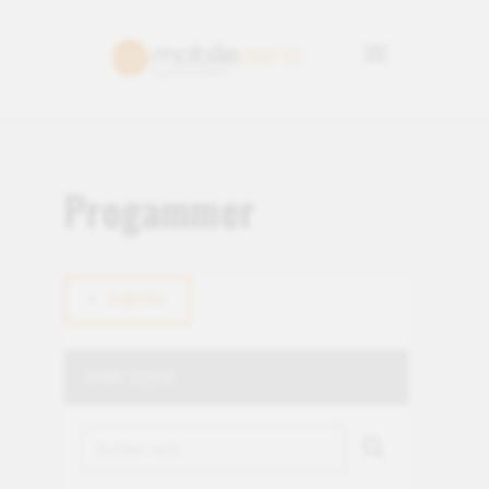
Progammer
ZURÜCK
SHOP-SUCHE