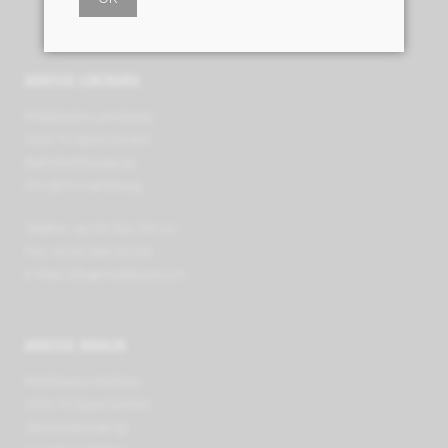
ADRESSE LENZBURG
Mobilezero Lenzburg
VIVA TV Sport GmbH
Bahnhofstrasse 29
CH-5600 Lenzburg
Telefon +41 62 891 66 00
Fax +41 62 891 63 64
E-Mail
info@mobilezero.ch
ADRESSE WOHLEN
Mobilezero Wohlen
VIVA TV Sport GmbH
Zentralstrasse 39