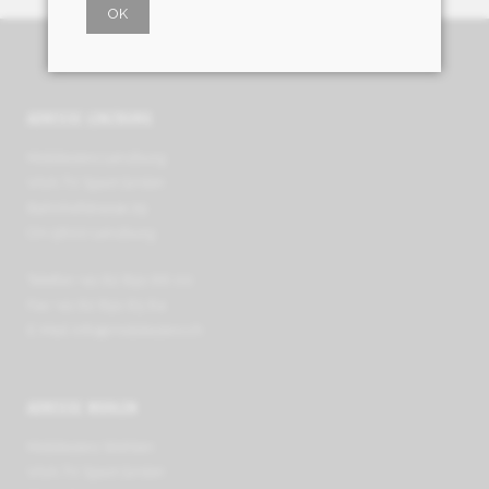
OK
ADRESSE LENZBURG
Mobilezero Lenzburg
VIVA TV Sport GmbH
Bahnhofstrasse 29
CH-5600 Lenzburg
Telefon +41 62 891 66 00
Fax +41 62 891 63 64
E-Mail
info@mobilezero.ch
ADRESSE WOHLEN
Mobilezero Wohlen
VIVA TV Sport GmbH