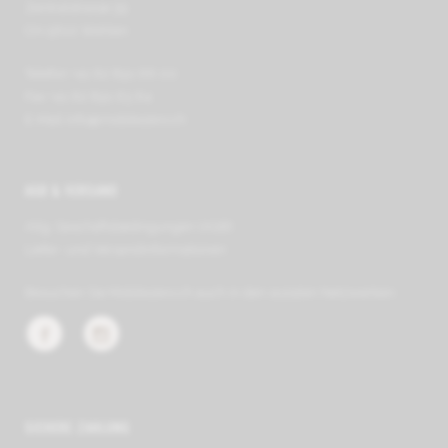
Zentralstrasse 39
CH-5610 Wohlen
Telefon +41 62 891 66 00
Fax +41 62 891 63 64
E-Mail
info@mobilezero.ch
AGB & VERSAND
Allg. Geschäfts­be­ding­ungen (AGB)
Liefer- und Ver­sand­in­for­ma­tionen
Besuchen Sie Mobilezero.ch auch in den sozialen Netzwerken:
SICHERE ZAHLUNG