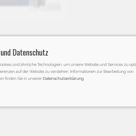
 und Datenschutz
ookies und ähnliche Technologien, um unsere Website und Services zu opt
ferenzen auf der Website zu verstehen. Informationen zur Bearbeitung von
n finden Sie in unserer
Datenschutzerklärung