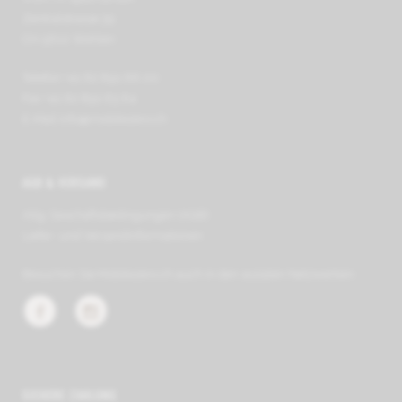
Zentralstrasse 39
CH-5610 Wohlen
Telefon +41 62 891 66 00
Fax +41 62 891 63 64
E-Mail
info@mobilezero.ch
AGB & VERSAND
Allg. Geschäfts­be­ding­ungen (AGB)
Liefer- und Ver­sand­in­for­ma­tionen
Besuchen Sie Mobilezero.ch auch in den sozialen Netzwerken:
SICHERE ZAHLUNG