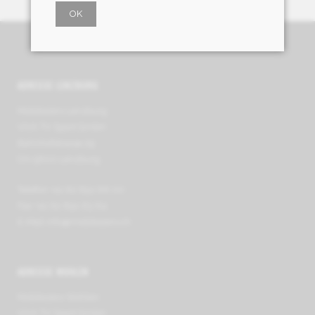
OK
ADRESSE LENZBURG
Mobilezero Lenzburg
VIVA TV Sport GmbH
Bahnhofstrasse 29
CH-5600 Lenzburg
Telefon +41 62 891 66 00
Fax +41 62 891 63 64
E-Mail
info@mobilezero.ch
ADRESSE WOHLEN
Mobilezero Wohlen
VIVA TV Sport GmbH