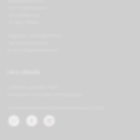
Mobilezero Wohlen
VIVA TV Sport GmbH
Zentralstrasse 39
CH-5610 Wohlen
Téléphone +41 62 891 66 00
Fax +41 62 891 63 64
E-mail
info@mobilezero.ch
CGV & LIVRAISON
Conditions générales (CGV)
Informations de livraison et d'expédition
Visitez Mobilezero.ch aussi dans les réseaux sociaux :