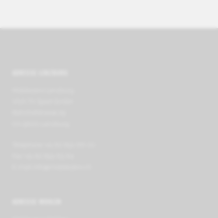
ADRESSE LENZBURG
Mobilezero Lenzburg
VIVA TV Sport GmbH
Bahnhofstrasse 29
CH-5600 Lenzburg
Téléphone +41 62 891 66 00
Fax +41 62 891 63 64
E-mail
info@mobilezero.ch
ADRESSE WOHLEN