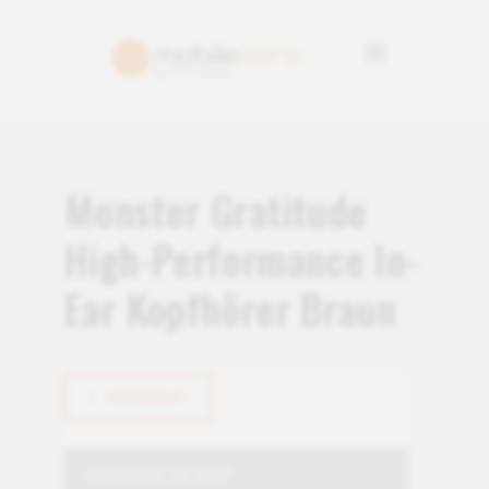
Monster Gratitude
High-Performance In-
Ear Kopfhörer Braun
PRÉCÉDENT
RECHERCHE DU SHOP