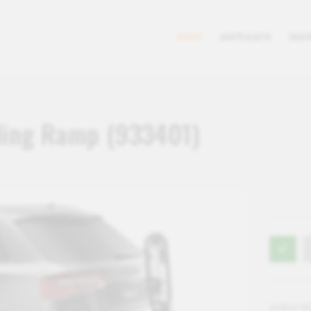
SHOP
ANFRAGEN
SMA
ding Ramp (933401)
Artikel-Nr