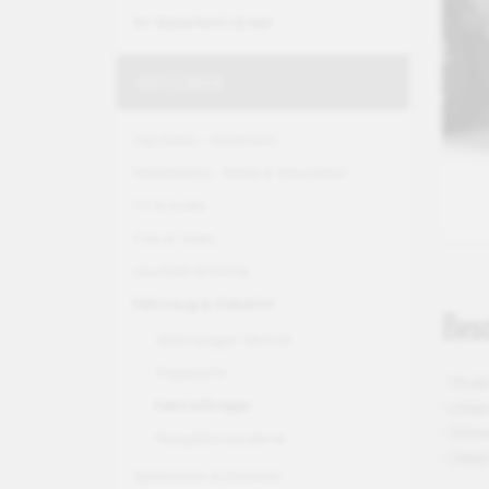
Ihr Warenkorb ist leer.
KATEGORIEN
Top Deals - Abverkauf
Mobiltelefon, Tablet & Wearables
TV & Audio
Foto & Video
Haushalt & Küche
Fahrzeug & Zubehör
Bes
Wohnwagen-Technik
Tragtasche
- Thul
Fahrradträger
- Dies
- Schw
Navigationssysteme
- Dies
Spielwaren & Drohnen