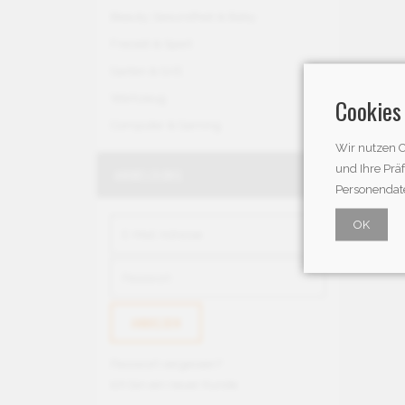
Beauty, Gesundheit & Baby
Freizeit & Sport
Garten & Grill
Werkzeug
Cookies
Computer & Gaming
Wir nutzen C
und Ihre Prä
ANMELDUNG
Personendate
OK
Passwort vergessen?
Ich bin ein neuer Kunde