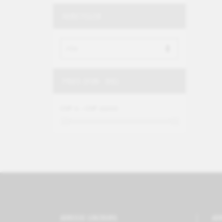
HERSTELLER
PREIS (VON - BIS)
CHF 0 – CHF 11000
ADRESSE LENZBURG
AD