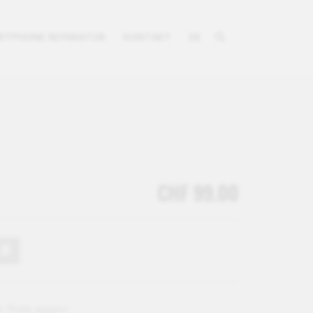
RTPHONE REPARATUR
KONTAKT
DE
CHF 99.00
.:
Thule_933401