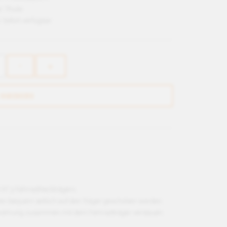
r:
Thule
:
Sofort verfügbar
 XT 3 Fahrradheckträgers.
en bequem seitlich auf den Träger geschoben werden.
bewahrung zusammen mit dem Fahrradträger verstauen.