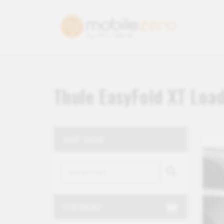
Thule EasyFold XT Loa
SHOP-SUCHE
WARENKORB