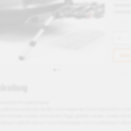
Herstelle
Lieferfrist
chreibung
e EasyFold XT Loading Ramp
e Laderampe erleichtert das Be- und Entladen des THULE EasyFold XT 2 und
ere Fahrräder müssen nicht auf den Träger gehoben werden, sondern könn
e faltbare Ladehilfe läßt sich zusammenklappen und zur praktischen Auf