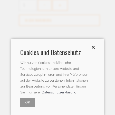
Beschreibung
Cookies und Datenschutz
Produkt-Highlights:
Wir nutzen Cookies und ähnliche
- 2 Temperaturzonen
Technologien, um unsere Website und
- Max. 34 Bordeauxflaschen 0.75 l
Services zu optimieren und Ihre Präferenzen
- MagicEye mit digitaler Temperaturanzeige
auf der Website zu verstehen. Informationen
- Kindersicherung
zur Bearbeitung von Personendaten finden
- Tür offen Warnsignal
Sie in unserer
Datenschutzerklärung
- 5 Ablageflächen, davon 3 auf Teleskopschienen
ausziehbar
OK
- Ventilator
- Schloss vorhanden