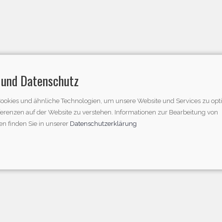
 und Datenschutz
ookies und ähnliche Technologien, um unsere Website und Services zu opt
ferenzen auf der Website zu verstehen. Informationen zur Bearbeitung von
n finden Sie in unserer
Datenschutzerklärung