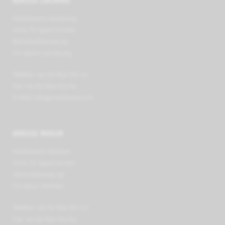
ADRESSE LENZBURG
Mobilezero Lenzburg
VIVA TV Sport GmbH
Bahnhofstrasse 29
CH-5600 Lenzburg
Telefon +41 62 891 66 00
Fax +41 62 891 63 64
E-Mail
info@mobilezero.ch
ADRESSE WOHLEN
Mobilezero Wohlen
VIVA TV Sport GmbH
Zentralstrasse 39
CH-5610 Wohlen
Telefon +41 62 891 66 00
Fax +41 62 891 63 64