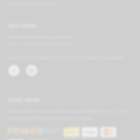
E-Mail
info@mobilezero.ch
AGB & VERSAND
Allg. Geschäfts­be­ding­ungen (AGB)
Liefer- und Ver­sand­in­for­ma­tionen
Besuchen Sie Mobilezero.ch auch in den sozialen Netzwerken:
SICHERE ZAHLUNG
Sicher zahlen mit Kauf auf Rechnung oder Raten­zahlung, PayPal,
Kreditkarte, PostFinance Card oder E-Finance.