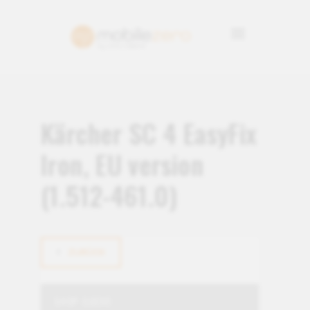
Kärcher SC 4 EasyFix
Iron, EU version
(1.512-461.0)
ZURÜCK
SHOP-SUCHE