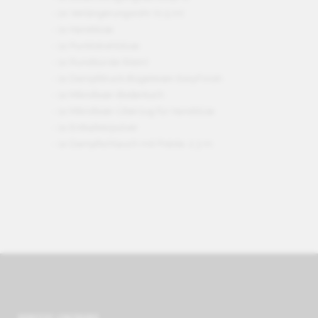
- 2x Verlängerungsrohr (0,5 m)
- 1x Handdüse
- 1x Punktstrahldüse
- 1x Rundbürste (klein)
- 1x Dampfdruck-Bügeleisen EasyFinish
- 1x Mikrofaser-Bodentuch
- 1x Mikrofaser-Überzug für Handdüse
- 1x Entkalkerpulver
- 1x Dampfschlauch mit Pistole, 2.3 m