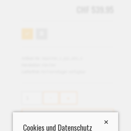
CHF 539.95
Artikel-Nr.:
kearcher_1_512_461_0
Hersteller:
Kärcher
Lieferfrist:
Ab Fremdlager verfügbar
Cookies und Datenschutz