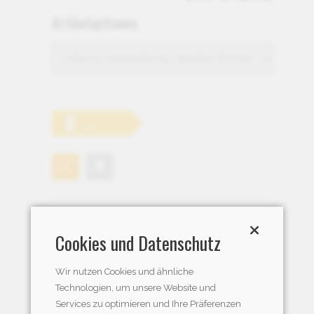
Artikeloptionen
Artikel-Nr.:
gorenje_452060
Cookies und Datenschutz
Hersteller:
Gorenje
Lieferfrist:
Ab Fremdlager verfügbar
Wir nutzen Cookies und ähnliche
Technologien, um unsere Website und
Services zu optimieren und Ihre Präferenzen