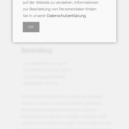
auf der Website zu verstehen. Informationen
zur Bearbeitung von Personendaten finden
Sie in unserer
Datenschutzerklärung
OK
Beschreibung
- Energieeffizienzklasse A++
- Nutzinhalt Kühlraum: 368 l
- Türanschlag wechselbar
- Gerätehöhe: 185 cm
Die Gorenje Kühlschränke wurden als perfekter
Partner für einen modernen, aktiven Lebensstil
entwickelt. Die Geräte sind nicht nur äußerst
energieeffizient, sondern verfügen zusätzlich über
zahlreiche innovative Lösungen. Diese sorgen für ein