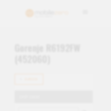
Gorenje R6192FW
(452060)
ZURÜCK
SHOP-SUCHE