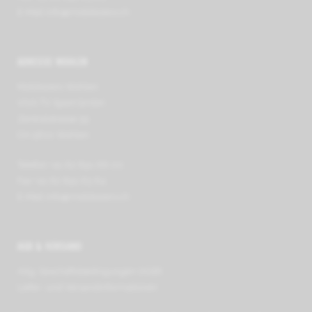
E-Mail
info@mobilezero.ch
ADRESSE WOHLEN
Mobilezero Wohlen
VIVA TV Sport GmbH
Zentralstrasse 39
CH-5610 Wohlen
Telefon +41 62 891 66 00
Fax +41 62 891 63 64
E-Mail
info@mobilezero.ch
AGB & VERSAND
Allg. Geschäfts­be­ding­ungen (AGB)
Liefer- und Ver­sand­in­for­ma­tionen