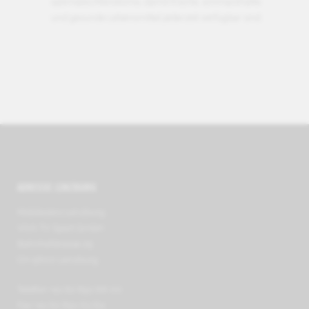
optimales Mikroklima, damit frische, schmackhafte
und gesunde Lebensmittel jederzeit verfügbar sind.
ADRESSE LENZBURG
Mobilezero Lenzburg
VIVA TV Sport GmbH
Bahnhofstrasse 29
CH-5600 Lenzburg
Telefon +41 62 891 66 00
Fax +41 62 891 63 64