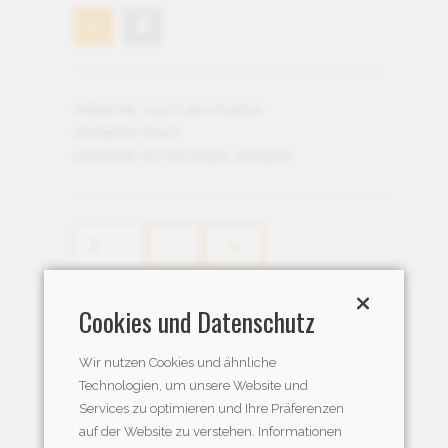
Artikel-Nr.:
bosch_pkm845f11e
Hersteller:
Bosch
Lieferfrist:
Ab Fremdlager verfügbar
Cookies und Datenschutz
Wir nutzen Cookies und ähnliche
Technologien, um unsere Website und
Beschreibung
Services zu optimieren und Ihre Präferenzen
auf der Website zu verstehen. Informationen