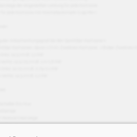
alanzeige der eingestellten Leistung für jede Kochzone
 für jede Kochzone mit Abschaltautomatik (1-99 Min.)
onen
 guter Ankochwirkungsgrad bei den SprintStar-Kochzone n
rintStar Kochzonen, davon 1 DUO-Zweikreis-Kochzone , 1 Bräter-Zweikreis-
 links: 14,5 cm Ø, 1,2 kW
 rechts: 14,5/25 cm Ø, 1,0/1,8 kW
n links: 12/21 cm Ø, 0,75/2,1 kW
n rechts: 14,5 cm Ø, 1,2 kW
eit
tschalter Ein/Aus
rolllampe
ch Restwärmeanzeige
ersicherung
tungsabhängige automatische Sicherheitsabschaltung