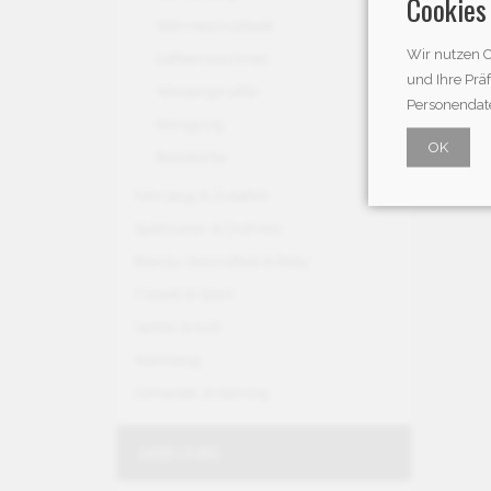
Cookies
Wärmeschublade
Techni
Wir nutzen C
Kaffeemaschinen
und Ihre Prä
- Gerä
Wassersprudler
Personendate
- Einb
Reinigung
- Auss
OK
Basiskörbe
- Gesa
Fahrzeug & Zubehör
Spielwaren & Drohnen
Beauty, Gesundheit & Baby
Freizeit & Sport
Garten & Grill
Werkzeug
Computer & Gaming
ANMELDUNG