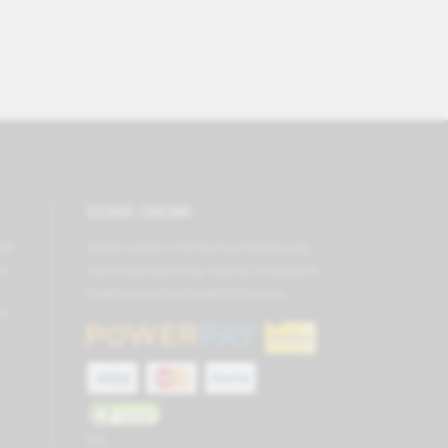
SICHERE ZAHLUNG
GB)
Sicher zahlen mit Kauf auf Rechnung
en
oder Raten­zahlung, PayPal, Kreditkarte,
PostFinance Card oder E-Finance.
ch
SSL