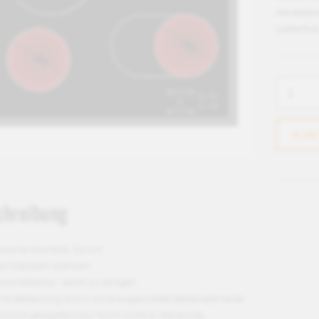
Herstelle
Lieferfrist
chreibung
keramik-Kochfeld, 60 cm
her Edelstahl-Rahmen
eramikfläche - leicht zu reinigen
ache Bedienung durch vorne angeordnete Bedienelemente
ronisch geregelte Easy-Touch-Control-Steuerung