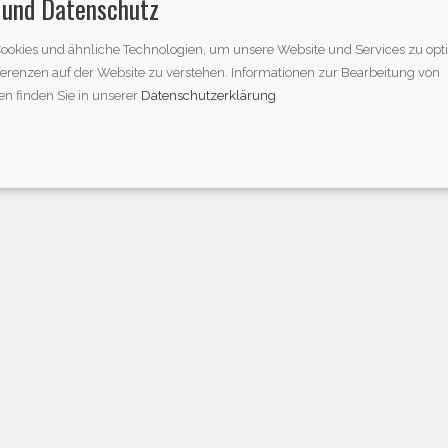
 und Datenschutz
sche Daten
ookies und ähnliche Technologien, um unsere Website und Services zu opt
ferenzen auf der Website zu verstehen. Informationen zur Bearbeitung von
temaße (B x T): 580 x 510 mm
n finden Sie in unserer
Datenschutzerklärung
auhöhe: 46 mm
chnittmaße (B x T): 560 x 490 mm
mt-Anschlusswert: 6,3 kW