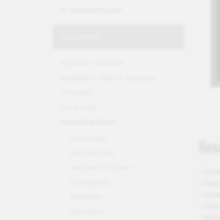
Ihr Warenkorb ist leer.
KATEGORIEN
Top Deals - Abverkauf
Mobiltelefon, Tablet & Wearables
TV & Audio
Foto & Video
Haushalt & Küche
Staubsauger
Bes
Nähmaschinen
Waschen & Trocknen
- Glas
Küchengeräte
- Flac
- Glask
Bügeleisen
- Einf
Raumklima
- Elekt