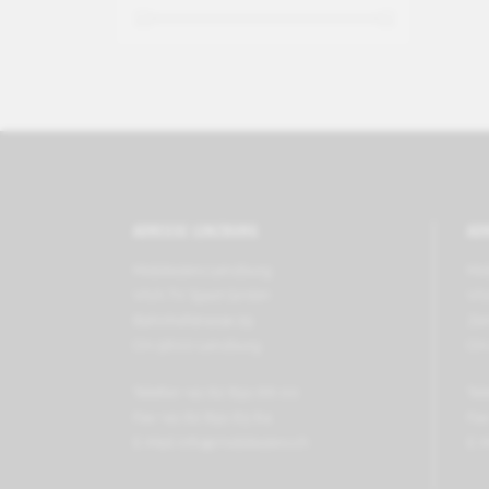
ADRESSE LENZBURG
AD
Mobilezero Lenzburg
Mo
VIVA TV Sport GmbH
VI
Bahnhofstrasse 29
Zen
CH-5600 Lenzburg
CH
Telefon +41 62 891 66 00
Tel
Fax +41 62 891 63 64
Fax
E-Mail
info@mobilezero.ch
E-