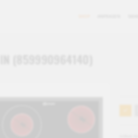
SHOP
ANFRAGEN
SMA
 IN (859990964140)
Artikel-Nr