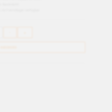
r:
Bauknecht
:
Ab Fremdlager verfügbar