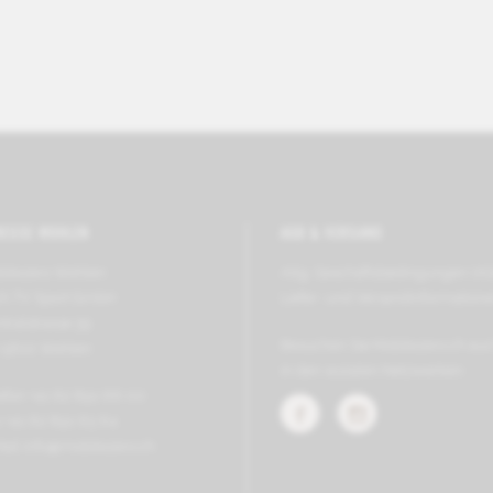
RESSE WOHLEN
AGB & VERSAND
bilezero Wohlen
Allg. Geschäfts­be­ding­ungen (A
VA TV Sport GmbH
Liefer- und Ver­sand­in­for­ma­tion
tralstrasse 39
Besuchen Sie Mobilezero.ch au
-5610 Wohlen
in den sozialen Netzwerken:
efon +41 62 891 66 00
 +41 62 891 63 64
Mail
info@mobilezero.ch