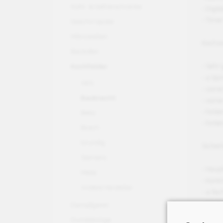
Kühl- & Gefrierschränke
- Digit
- Timer
Geschirrspüler
Mikrowellen
Kochz
Backofen
- Sehr
Kochfelder
- 4 Sp
AEG
- vorne
Bauknecht
- vorne
- hinte
Beko
- hinte
Bosch
Grundig
Sicherh
Siemens
- Haup
Miele
- Kont
Andere Hersteller
- 4-fa
- Kind
Dampfgaren
- Leis
Dunstabzüge