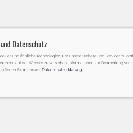
 und Datenschutz
ookies und ähnliche Technologien, um unsere Website und Services zu opt
ferenzen auf der Website zu verstehen. Informationen zur Bearbeitung von
n finden Sie in unserer
Datenschutzerklärung