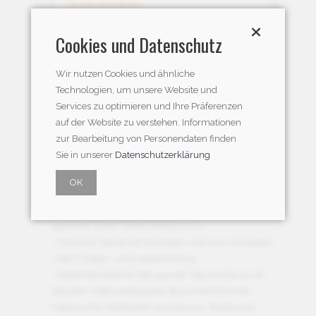
Cookies und Datenschutz
Beschreibung
Wir nutzen Cookies und ähnliche
Technologien, um unsere Website und
Services zu optimieren und Ihre Präferenzen
- A16 Bionic Chip mit 5 Core GPU für superschnelle
auf der Website zu verstehen. Informationen
Performance. Ultraschneller 5G Mobilfunk
zur Bearbeitung von Personendaten finden
- 6.1"-Super-Retina-XDR-Display mit OLED-
Sie in unserer
Datenschutzerklärung
Technologie: 2796 x 1290 px Auflösung (1000 Nits,
HDR, True Tone, Haptic Touch)
OK
- Fortschrittliches Kamera System mit 12 MP
Ultraweitwinkel- und 48 MP Hauptkamera; 2x
optischer Zoom, Smart HDR5 u.v.m.
- Dynamic Island mit Hinweisen und Live-Aktivitäten,
USB-C Daten- und Ladeanschluss
- Batterielaufzeit für den ganzen Tag und bis zu 26
Stunden Videowiedergabe, Branchenführende
Features für Haltbarkeit wie Ceramic Shield und