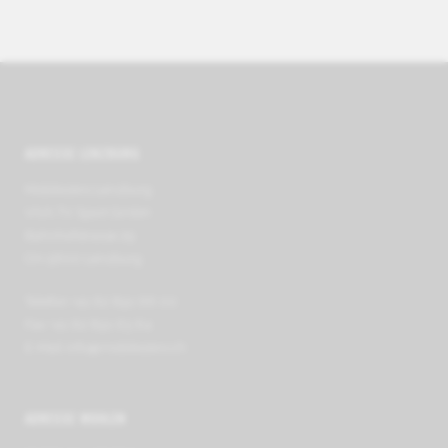
ADRESSE LENZBURG
Mobilezero Lenzburg
VIVA TV Sport GmbH
Bahnhofstrasse 29
CH-5600 Lenzburg
Telefon +41 62 891 66 00
Fax +41 62 891 63 64
E-Mail
info@mobilezero.ch
ADRESSE WOHLEN