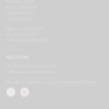
Mobilezero Wohlen
VIVA TV Sport GmbH
Zentralstrasse 39
CH-5610 Wohlen
Telefon +41 62 891 66 00
Fax +41 62 891 63 64
E-Mail
info@mobilezero.ch
AGB & VERSAND
Allg. Geschäfts­be­ding­ungen (AGB)
Liefer- und Ver­sand­in­for­ma­tionen
Besuchen Sie Mobilezero.ch auch in den sozialen Netzwerken: