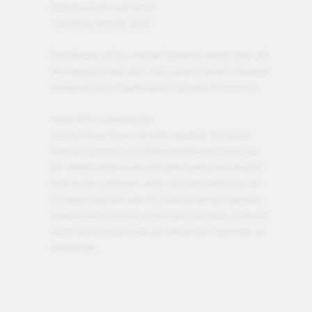
Wasserschutz nach IP68
- Variante: 128 GB, Grün
Das iPhone 15 Plus mit der Dynamic Island, einer 48
MP Hauptkamera und USB C alles in einem robusten
Design aus durchgefärbtem Glas und Aluminium.
Multi-SIM-Funktionalität
Dieses Phone kann mit mehr als einer SIM-Karte
bestückt werden und dementsprechend mehr als
ein Mobilfunkabonnement gleichzeitig verwenden.
Das ist sehr praktisch, wenn Sie Geschäftliches von
Privatem trennen oder im Ausland ein günstigeres,
lokales Abonnement verwenden möchten, ohne auf
die Erreichbarkeit unter der bekannten Nummer zu
verzichten.