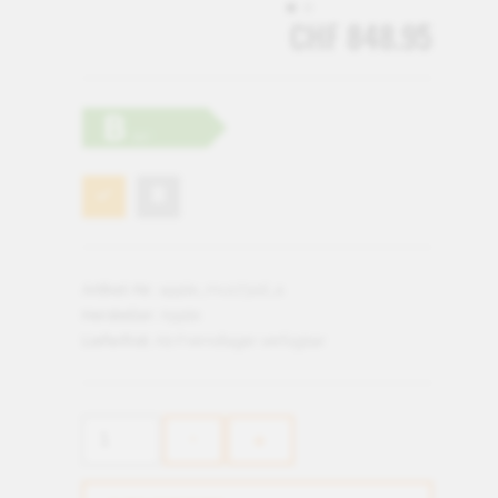
CHF 848.95
Artikel-Nr.:
apple_mu173zd_a
Hersteller:
Apple
Lieferfrist:
Ab Fremdlager verfügbar